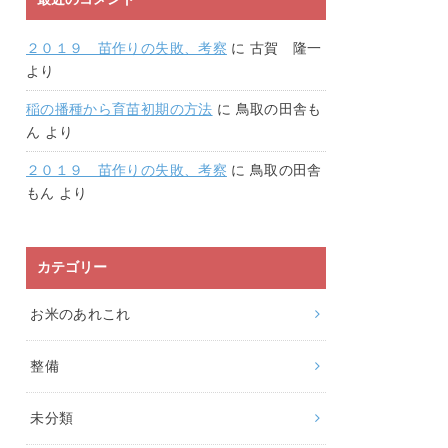
２０１９ 苗作りの失敗、考察
に
古賀 隆一
より
稲の播種から育苗初期の方法
に
鳥取の田舎も
ん
より
２０１９ 苗作りの失敗、考察
に
鳥取の田舎
もん
より
カテゴリー
お米のあれこれ
整備
未分類