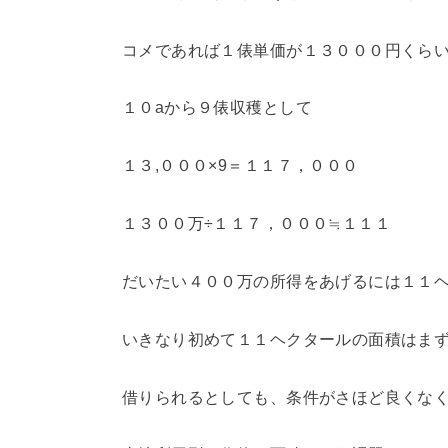
コメであれば１俵単価が１３０００円くら
１０aから９俵収穫として
１３,０００×9＝１１７，０００
１３００万÷１１７，０００≒１
だいたい４００万の所得をあげるには１１
いきなり初めて１１ヘクタールの面積はま
借りられるとしても、条件がさほど良くな