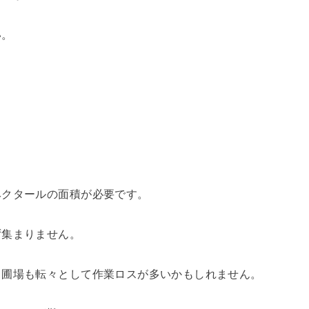
い。
１１
ヘクタールの面積が必要です。
ず集まりません。
く圃場も転々として作業ロスが多いかもしれません。