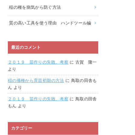
稲の種を病気から防ぐ方法
質の高い工具を使う理由 ハンドツール編
最近のコメント
２０１９ 苗作りの失敗、考察
に
古賀 隆一
より
稲の播種から育苗初期の方法
に
鳥取の田舎も
ん
より
２０１９ 苗作りの失敗、考察
に
鳥取の田舎
もん
より
カテゴリー