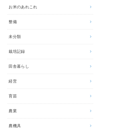
お米のあれこれ
整備
未分類
栽培記録
田舎暮らし
経営
育苗
農業
農機具