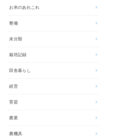
お米のあれこれ
整備
未分類
栽培記録
田舎暮らし
経営
育苗
農業
農機具