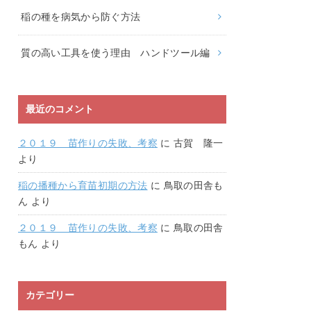
稲の種を病気から防ぐ方法
質の高い工具を使う理由 ハンドツール編
最近のコメント
２０１９ 苗作りの失敗、考察
に
古賀 隆一
より
稲の播種から育苗初期の方法
に
鳥取の田舎も
ん
より
２０１９ 苗作りの失敗、考察
に
鳥取の田舎
もん
より
カテゴリー