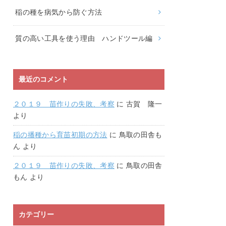
稲の種を病気から防ぐ方法
質の高い工具を使う理由 ハンドツール編
最近のコメント
２０１９ 苗作りの失敗、考察
に
古賀 隆一
より
稲の播種から育苗初期の方法
に
鳥取の田舎も
ん
より
２０１９ 苗作りの失敗、考察
に
鳥取の田舎
もん
より
カテゴリー