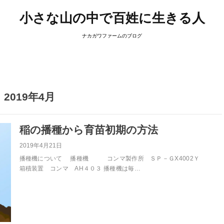
小さな山の中で百姓に生きる人
ナカガワファームのブログ
2019年4月
稲の播種から育苗初期の方法
2019年4月21日
播種機について 播種機 コンマ製作所 ＳＰ－ＧX4002Ｙ
箱積装置 コンマ AH４０３ 播種機は毎…