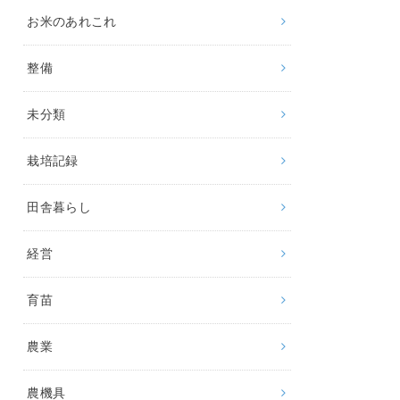
お米のあれこれ
整備
未分類
栽培記録
田舎暮らし
経営
育苗
農業
農機具