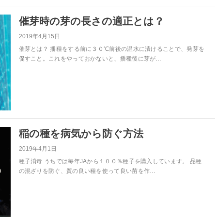
催芽時の芽の長さの適正とは？
2019年4月15日
催芽とは？ 播種をする前に３０℃前後の温水に漬けることで、発芽を
促すこと。これをやっておかないと、播種後に芽が…
稲の種を病気から防ぐ方法
2019年4月1日
種子消毒 うちでは毎年JAから１００％種子を購入しています。 品種
の混ざりを防ぐ、質の良い種を使って良い苗を作…